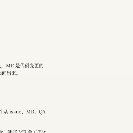
源头，MR 是代码变更的
起问出来。
issue、MR、QA
没合，哪些 MR 合了但还